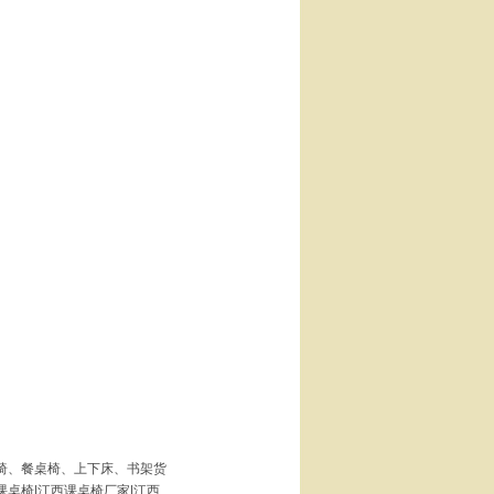
椅、餐桌椅、上下床、书架货
桌椅|江西课桌椅厂家|江西