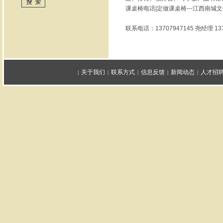
课桌椅电话|定做课桌椅---江西南
联系电话：13707947145 尧经理 13
关于我们
联系方式
信息反馈
新闻动态
人才招
|
|
|
|
|